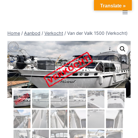
Doorgaan
Translate »
naar
inhoud
Home
/
Aanbod
/
Verkocht
/
Van der Valk 1500 (Verkocht)