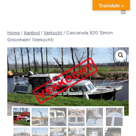
Doorgaan
Translate »
naar
inhoud
Home
/
Aanbod
/
Verkocht
/
Cascaruda 920 ‘Simon
Groonheim’ (Verkocht)