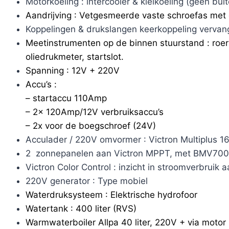
Motorkoeling : intercooler & kielkoeling (geen bui
Aandrijving : Vetgesmeerde vaste schroefas met 
Koppelingen & drukslangen keerkoppeling vervan
Meetinstrumenten op de binnen stuurstand : roer
oliedrukmeter, startslot.
Spanning : 12V + 220V
Accu’s :
– startaccu 110Amp
– 2x 120Amp/12V verbruiksaccu’s
– 2x voor de boegschroef (24V)
Acculader / 220V omvormer : Victron Multiplus 1
2 zonnepanelen aan Victron MPPT, met BMV700 
Victron Color Control : inzicht in stroomverbruik 
220V generator : Type mobiel
Waterdruksysteem : Elektrische hydrofoor
Watertank : 400 liter (RVS)
Warmwaterboiler Allpa 40 liter, 220V + via motor