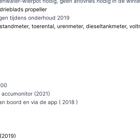
tenwater-wierpot nodig, geen antivries nodig in de winte
drieblads propeller
gen tijdens onderhoud 2019
standmeter, toerental, urenmeter, dieseltankmeter, vol
600
accumonitor (2021)
aan boord en via de app ( 2018 )
 (2019)