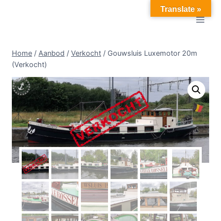
Doorgaan
Translate »
naar
inhoud
Home
/
Aanbod
/
Verkocht
/
Gouwsluis Luxemotor 20m
(Verkocht)