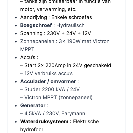
– tanks zijn omkeerbaar in functie van
motor, verwarming, etc.
Aandrijving : Enkele schroefas
Boegschroef
: Hydraulisch
Spanning : 230V + 24V + 12V
Zonnepanelen : 3x 190W met Victron
MPPT
Accu’s :
– Start 2x 220Amp in 24V geschakeld
– 12V verbruiks accu’s
Acculader / omvormer
:
– Studer 2200 kVA / 24V
– Victron MPPT (zonnepaneel)
Generator
:
– 4,5kVA / 230V, Farymann
Waterdruksysteem
: Elektrische
hydrofoor