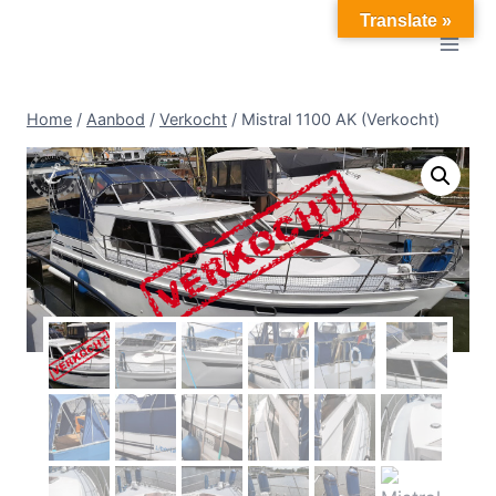
Doorgaan
Translate »
naar
inhoud
Home
/
Aanbod
/
Verkocht
/
Mistral 1100 AK (Verkocht)