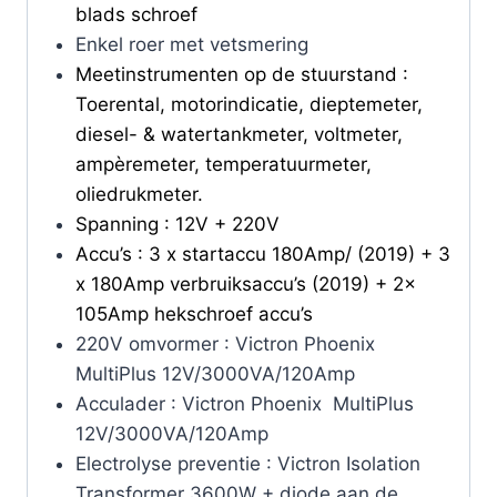
blads schroef
Enkel roer met vetsmering
Meetinstrumenten op de stuurstand :
Toerental, motorindicatie, dieptemeter,
diesel- & watertankmeter, voltmeter,
ampèremeter, temperatuurmeter,
oliedrukmeter.
Spanning : 12V + 220V
Accu’s : 3 x startaccu 180Amp/ (2019) + 3
x 180Amp verbruiksaccu’s (2019) + 2x
105Amp hekschroef accu’s
220V omvormer : Victron Phoenix
MultiPlus 12V/3000VA/120Amp
Acculader : Victron Phoenix MultiPlus
12V/3000VA/120Amp
Electrolyse preventie : Victron Isolation
Transformer 3600W + diode aan de