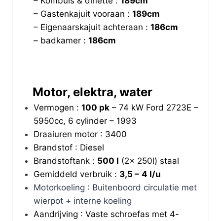
– Kombuis & dinette :
189cm
– Gastenkajuit vooraan :
189cm
– Eigenaarskajuit achteraan :
186cm
– badkamer :
186cm
Motor, elektra, water
Vermogen :
100 pk
– 74 kW Ford 2723E –
5950cc, 6 cylinder – 1993
Draaiuren motor : 3400
Brandstof : Diesel
Brandstoftank :
500 l
(2x 250l) staal
Gemiddeld verbruik :
3,5 –
4 l/u
Motorkoeling : Buitenboord circulatie met
wierpot + interne koeling
Aandrijving : Vaste schroefas met 4-