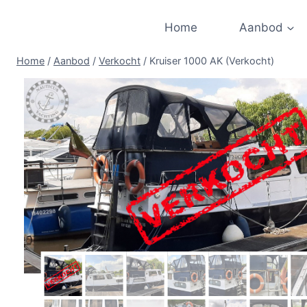
Doorgaan
naar
Home
Aanbod
inhoud
Home
/
Aanbod
/
Verkocht
/
Kruiser 1000 AK (Verkocht)