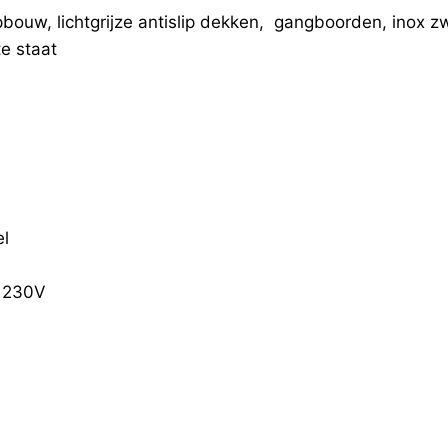
opbouw, lichtgrijze antislip dekken, gangboorden, inox
te staat
el
, 230V