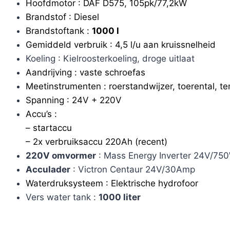
Hoofdmotor : DAF D575, 105pk/77,2kW
Brandstof : Diesel
Brandstoftank :
1000 l
Gemiddeld verbruik : 4,5 l/u aan kruissnelheid
Koeling : Kielroosterkoeling, droge uitlaat
Aandrijving : vaste schroefas
Meetinstrumenten : roerstandwijzer, toerental, 
Spanning : 24V + 220V
Accu’s :
– startaccu
– 2x verbruiksaccu 220Ah (recent)
220V omvormer
: Mass Energy Inverter 24V/75
Acculader
: Victron Centaur 24V/30Amp
Waterdruksysteem : Elektrische hydrofoor
Vers water tank :
1000 liter