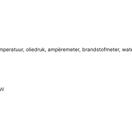
temperatuur, oliedruk, ampèremeter, brandstofmeter, wa
0W