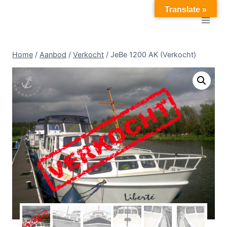
Doorgaan
Translate »
naar
inhoud
Home
/
Aanbod
/
Verkocht
/
JeBe 1200 AK (Verkocht)