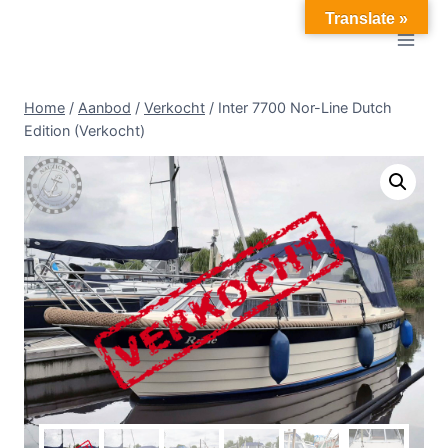
Doorgaan
Translate »
naar
inhoud
Home
/
Aanbod
/
Verkocht
/
Inter 7700 Nor-Line Dutch
Edition (Verkocht)