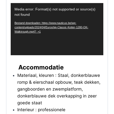
V
Media error: Format(s) not supported or source(s)
i
not found
d
Bestand downloaden: https://www.nauticus.be/wp-
e
content/uploads/2024/04/Euroship-Classic-Kotter-1280-OK-
Walktrough.mp4?_=1
o
s
p
e
l
Accommodatie
e
r
Materiaal, kleuren : Staal, donkerblauwe
romp & eierschaal opbouw, teak dekken,
gangboorden en zwemplatform,
donkerblauwe dek overkapping in zeer
goede staat
Interieur : professionele