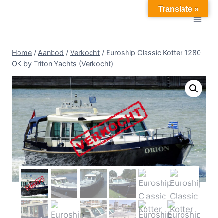
Doorgaan
Translate »
naar
inhoud
Home
/
Aanbod
/
Verkocht
/
Euroship Classic Kotter 1280
OK by Triton Yachts (Verkocht)