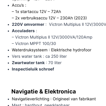
Accu’s :
– 1x startaccu 12V – 72Ah
– 2x verbruiksaccu 12V – 230Ah (2023)
220V omvormer
: Victron Multiplus II 12V/300
Acculaders
:
– Victron Multiplus II 12V/3000VA/120Amp
– Victron MPPT 100/30
Waterdruksysteem : Elektrische hydrofoor
Vers water tank : ca 250 liter
Zwartwater tank
: 70 liter
Inspectieluik schroef
Navigatie & Elektronica
Navigatieverlichting : Origineel van fabrikant
Mast : hardhout, neerklapbaar