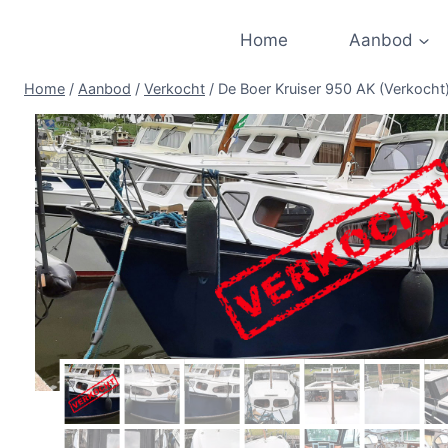
Doorgaan
naar
Home
Aanbod
inhoud
Home
/
Aanbod
/
Verkocht
/
De Boer Kruiser 950 AK (Verkocht