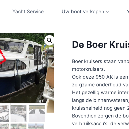
Yacht Service
Uw boot verkopen
)
De Boer Krui
Boer kruisers staan van
motorkruisers.
Ook deze 950 AK is een 
zorgzame onderhoud van
Het gezellig warme inter
langs de binnenwateren, 
kruissnelheid nog geen 2 
Bovendien zorgen de bo
verbruiksaccu’s, de ver