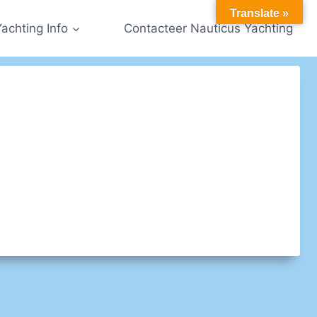
Translate »
Yachting Info
Contacteer Nauticus Yachting