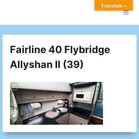
Doorgaan
Translate »
naar
inhoud
Fairline 40 Flybridge
Allyshan II (39)