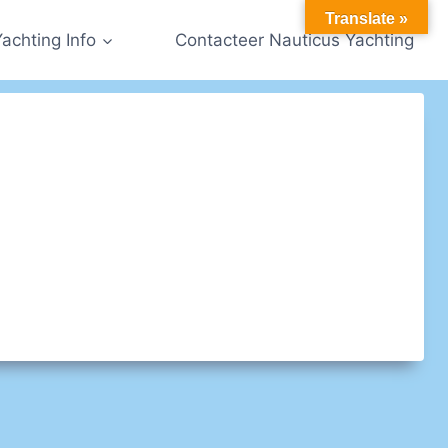
Translate »
Yachting Info
Contacteer Nauticus Yachting