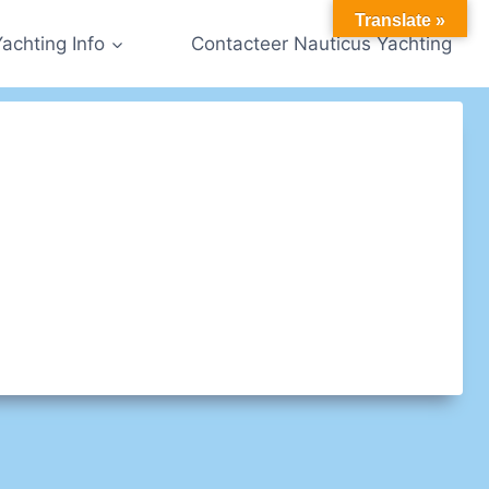
Translate »
Yachting Info
Contacteer Nauticus Yachting