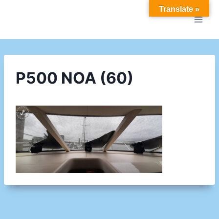
Doorgaan
Translate »
naar
inhoud
P500 NOA (60)