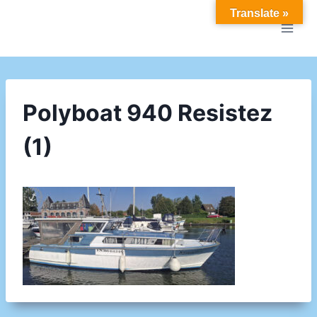
Doorgaan
Translate »
naar
inhoud
Polyboat 940 Resistez
(1)