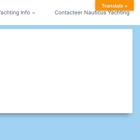
Translate »
Yachting Info
Contacteer Nauticus Yachting