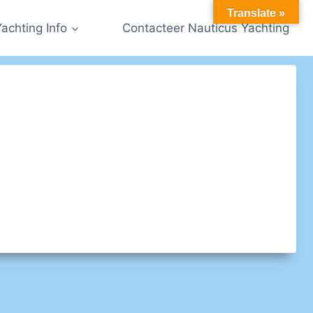
Translate »
Yachting Info
Contacteer Nauticus Yachting